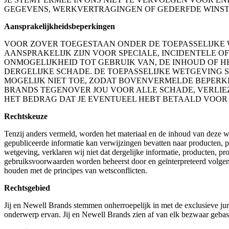
GEGEVENS, WERKVERTRAGINGEN OF GEDERFDE WINST 
Aansprakelijkheidsbeperkingen
VOOR ZOVER TOEGESTAAN ONDER DE TOEPASSELIJKE 
AANSPRAKELIJK ZIJN VOOR SPECIALE, INCIDENTELE O
ONMOGELIJKHEID TOT GEBRUIK VAN, DE INHOUD OF HE
DERGELIJKE SCHADE. DE TOEPASSELIJKE WETGEVING 
MOGELIJK NIET TOE, ZODAT BOVENVERMELDE BEPERKI
BRANDS TEGENOVER JOU VOOR ALLE SCHADE, VERLIEZ
HET BEDRAG DAT JE EVENTUEEL HEBT BETAALD VOOR
Rechtskeuze
Tenzij anders vermeld, worden het materiaal en de inhoud van deze w
gepubliceerde informatie kan verwijzingen bevatten naar producten, p
wetgeving, verklaren wij niet dat dergelijke informatie, producten, p
gebruiksvoorwaarden worden beheerst door en geïnterpreteerd volgen
houden met de principes van wetsconflicten.
Rechtsgebied
Jij en Newell Brands stemmen onherroepelijk in met de exclusieve jur
onderwerp ervan. Jij en Newell Brands zien af van elk bezwaar gebaseer