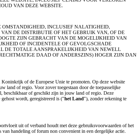
OUD VAN DEZE WEBSITE.
OMSTANDIGHEID, INCLUSIEF NALATIGHEID,
VAN DE DISTRIBUTIE OF HET GEBRUIK VAN, OF DE
HOOGTE ZIJN GEBRACHT VAN DE MOGELIJKHEID VAN
IJKHEID OF INCIDENTELE OF GEVOLGSCHADE
AL DE TOTALE AANSPRAKELIJKHEID VAN NEWELL
NRECHTMATIGE DAAD OF ANDERSZINS) HOGER ZIJN DAN
gd Koninkrijk of de Europese Unie te promoten. Op deze website
uw land of regio. Voor zover toegestaan door de toepasselijke
, beschikbaar of geschikt zijn in jouw land of regio. Deze
ehost wordt, geregistreerd is ("
het Land
"), zonder rekening te
oortvloeit uit of verband houdt met deze gebruiksvoorwaarden of het
ts van handeling of forum non convenient in een dergelijke actie.