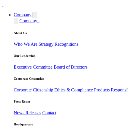
Company
Company
About Us
Who We Are
Strategy
Recognitions
Our Leadership
Executive Committee
Board of Directors
Corporate Citizenship
Corporate Citizenship
Ethics & Compliance
Products
Responsi
Press Room
News Releases
Contact
Headquarters