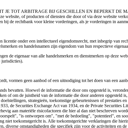
T JE TOT ARBITRAGE BIJ GESCHILLEN EN BEPERKT DE 
e website, of producten of diensten die door of via deze website verko
en bij de rechtbank voor kleine vorderingen, als je vorderingen in aan
licentie onder een intellectueel eigendomsrecht, met inbegrip van rec
handelsmerken en handelsnamen zijn eigendom van hun respectieve eigenaa
gen de eigenaar van alle handelsmerken en dienstmerken op deze website
urisdicties).
ordt, vormen geen aanbod of een uitnodiging tot het doen van een aanb
nds bevatten. Hoewel de informatie die door ons opgesteld is, veronde
rken of om de juistheid van de informatie die door anderen opgesteld is, 
, doelstellingen, strategieën, toekomstige gebeurtenissen of prestaties 
n 1933, de Securities Exchange Act van 1934, en de Private Securities 
rhevig aan materiële risicofactoren die hier al dan niet beschreven word
voorspelt", "is ontworpen om", "met de bedoeling", "potentieel", en so
aring niet toekomstgericht is. Alle toekomstgerichte verklaringen die hier
, diverse omstandigheden die specifiek zijn voor de activiteiten en de