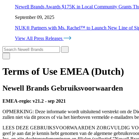
Newell Brands Awards $175K in Local Community Grants T
September 09, 2025
NUK® Partners with Ms. Rachel™ to Launch New Line of Sipp
View All Press Releases
Terms of Use EMEA (Dutch)
Newell Brands Gebruiksvoorwaarden
EMEA-regio: v21.2 - sep 2021
OPMERKING: Deze informatie wordt uitsluitend verstrekt om de Dien
zullen niet via dit proces of via het hierboven vermelde e-mailadres 
LEES DEZE GEBRUIKSVOORWAARDEN ZORGVULDIG VOORDAT JE
geef je aan dat je kennis hebt genomen van de algemene gebruiksvo
Inc. en zijn dochterondernemingen en filialen (collectief "Newell Bra