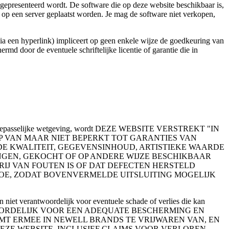
 gepresenteerd wordt. De software die op deze website beschikbaar is,
e op een server geplaatst worden. Je mag de software niet verkopen,
via een hyperlink) impliceert op geen enkele wijze de goedkeuring van
md door de eventuele schriftelijke licentie of garantie die in
or de toepasselijke wetgeving, wordt DEZE WEBSITE VERSTREKT "IN
IP VAN MAAR NIET BEPERKT TOT GARANTIES VAN
E KWALITEIT, GEGEVENSINHOUD, ARTISTIEKE WAARDE
NGEN, GEKOCHT OF OP ANDERE WIJZE BESCHIKBAAR
IJ VAN FOUTEN IS OF DAT DEFECTEN HERSTELD
 TOE, ZODAT BOVENVERMELDE UITSLUITING MOGELIJK
jn niet verantwoordelijk voor eventuele schade of verlies die kan
NT VERANTWOORDELIJK VOOR EEN ADEQUATE BESCHERMING EN
MT ERMEE IN NEWELL BRANDS TE VRIJWAREN VAN, EN
DEZE WEBSITE, INCLUSIEF CLAIMS VOOR VERLOREN