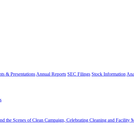
ts & Presentations
Annual Reports
SEC Filings
Stock Information
Ana
s
the Scenes of Clean Campaign, Celebrating Cleaning and Facility Ma