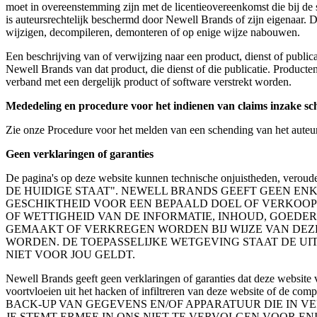
moet in overeenstemming zijn met de licentieovereenkomst die bij de 
is auteursrechtelijk beschermd door Newell Brands of zijn eigenaar. D
wijzigen, decompileren, demonteren of op enige wijze nabouwen.
Een beschrijving van of verwijzing naar een product, dienst of public
Newell Brands van dat product, die dienst of die publicatie. Producten
verband met een dergelijk product of software verstrekt worden.
Mededeling en procedure voor het indienen van claims inzake sc
Zie onze Procedure voor het melden van een schending van het auteur
Geen verklaringen of garanties
De pagina's op deze website kunnen technische onjuistheden, vero
DE HUIDIGE STAAT". NEWELL BRANDS GEEFT GEEN ENK
GESCHIKTHEID VOOR EEN BEPAALD DOEL OF VERKOOP
OF WETTIGHEID VAN DE INFORMATIE, INHOUD, GOED
GEMAAKT OF VERKREGEN WORDEN BIJ WIJZE VAN DEZE 
WORDEN. DE TOEPASSELIJKE WETGEVING STAAT DE UIT
NIET VOOR JOU GELDT.
Newell Brands geeft geen verklaringen of garanties dat deze website vr
voortvloeien uit het hacken of infiltreren van deze websi
BACK-UP VAN GEGEVENS EN/OF APPARATUUR DIE IN V
JE STEMT ERMEE IN ONS NIET TE VERVOLGEN VOOR EN