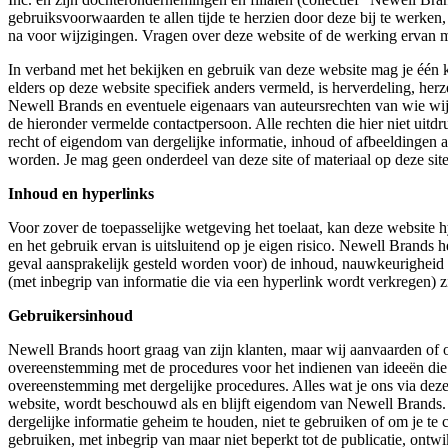
gebruiksvoorwaarden te allen tijde te herzien door deze bij te werke
na voor wijzigingen. Vragen over deze website of de werking ervan 
In verband met het bekijken en gebruik van deze website mag je één k
elders op deze website specifiek anders vermeld, is herverdeling, her
Newell Brands en eventuele eigenaars van auteursrechten van wie w
de hieronder vermelde contactpersoon. Alle rechten die hier niet uit
recht of eigendom van dergelijke informatie, inhoud of afbeeldingen 
worden. Je mag geen onderdeel van deze site of materiaal op deze sit
Inhoud en hyperlinks
Voor zover de toepasselijke wetgeving het toelaat, kan deze website h
en het gebruik ervan is uitsluitend op je eigen risico. Newell Brands 
geval aansprakelijk gesteld worden voor) de inhoud, nauwkeurigheid 
(met inbegrip van informatie die via een hyperlink wordt verkregen) 
Gebruikersinhoud
Newell Brands hoort graag van zijn klanten, maar wij aanvaarden of o
overeenstemming met de procedures voor het indienen van ideeën die e
overeenstemming met dergelijke procedures. Alles wat je ons via deze
website, wordt beschouwd als en blijft eigendom van Newell Brand
dergelijke informatie geheim te houden, niet te gebruiken of om je te
gebruiken, met inbegrip van maar niet beperkt tot de publicatie, on