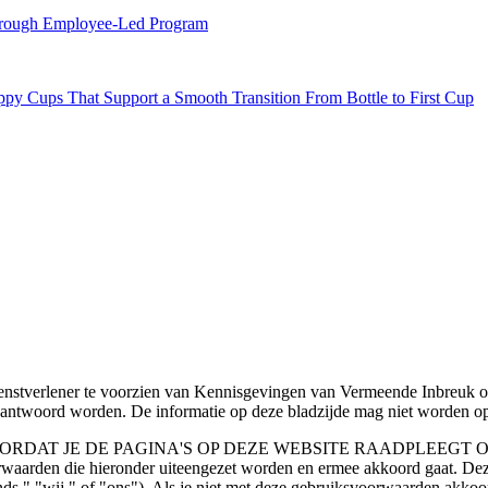
hrough Employee-Led Program
y Cups That Support a Smooth Transition From Bottle to First Cup
stverlener te voorzien van Kennisgevingen van Vermeende Inbreuk on
beantwoord worden. De informatie op deze bladzijde mag niet worden opg
 DE PAGINA'S OP DEZE WEBSITE RAADPLEEGT OF GEBRUIKT. 
orwaarden die hieronder uiteengezet worden en ermee akkoord gaat. D
nds," "wij," of "ons"). Als je niet met deze gebruiksvoorwaarden akkoo