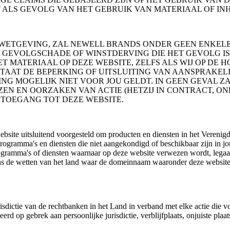
ALS GEVOLG VAN HET GEBRUIK VAN MATERIAAL OF INH
WETGEVING, ZAL NEWELL BRANDS ONDER GEEN ENKELE 
F GEVOLGSCHADE OF WINSTDERVING DIE HET GEVOLG IS 
T MATERIAAL OP DEZE WEBSITE, ZELFS ALS WIJ OP DE 
STAAT DE BEPERKING OF UITSLUITING VAN AANSPRAKEL
NG MOGELIJK NIET VOOR JOU GELDT. IN GEEN GEVAL Z
EN EN OORZAKEN VAN ACTIE (HETZIJ IN CONTRACT, O
 TOEGANG TOT DEZE WEBSITE.
ebsite uitsluitend voorgesteld om producten en diensten in het Vereni
rogramma's en diensten die niet aangekondigd of beschikbaar zijn in jo
rogramma's of diensten waarnaar op deze website verwezen wordt, legaal
s de wetten van het land waar de domeinnaam waaronder deze website g
isdictie van de rechtbanken in het Land in verband met elke actie die v
d op gebrek aan persoonlijke jurisdictie, verblijfplaats, onjuiste plaa