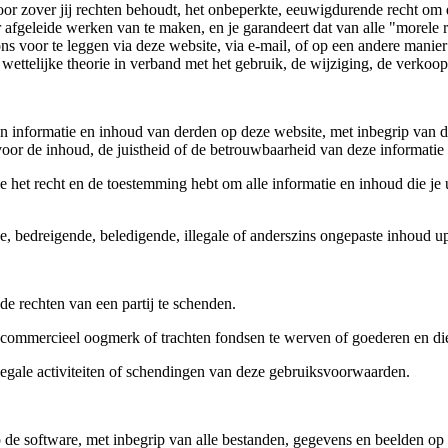
voor zover jij rechten behoudt, het onbeperkte, eeuwigdurende recht o
er afgeleide werken van te maken, en je garandeert dat van alle "morel
 voor te leggen via deze website, via e-mail, of op een andere manier 
 wettelijke theorie in verband met het gebruik, de wijziging, de verk
en informatie en inhoud van derden op deze website, met inbegrip van de
 voor de inhoud, de juistheid of de betrouwbaarheid van deze informatie
je het recht en de toestemming hebt om alle informatie en inhoud die je
he, bedreigende, beledigende, illegale of anderszins ongepaste inhoud u
de rechten van een partij te schenden.
 commercieel oogmerk of trachten fondsen te werven of goederen en dien
legale activiteiten of schendingen van deze gebruiksvoorwaarden.
 de software, met inbegrip van alle bestanden, gegevens en beelden op 