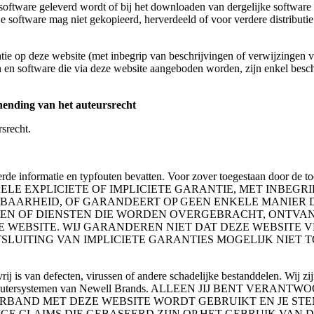
software geleverd wordt of bij het downloaden van dergelijke software
e software mag niet gekopieerd, herverdeeld of voor verdere distributi
atie op deze website (met inbegrip van beschrijvingen of verwijzingen 
 en software die via deze website aangeboden worden, zijn enkel bescher
hending van het auteursrecht
srecht.
uderde informatie en typfouten bevatten. Voor zover toegestaan do
ELE EXPLICIETE OF IMPLICIETE GARANTIE, MET INBEGR
BAARHEID, OF GARANDEERT OP GEEN ENKELE MANIER D
EREN OF DIENSTEN DIE WORDEN OVERGEBRACHT, ONTVA
WEBSITE. WIJ GARANDEREN NIET DAT DEZE WEBSITE VR
SLUITING VAN IMPLICIETE GARANTIES MOGELIJK NIET
ij is van defecten, virussen of andere schadelijke bestanddelen. Wij zi
te of de computersystemen van Newell Brands. ALLEEN JIJ BE
ERBAND MET DEZE WEBSITE WORDT GEBRUIKT EN JE STE
IGE CLAIMS DIE GEBASEERD ZIJN OP HET GEBRUIK VAN 