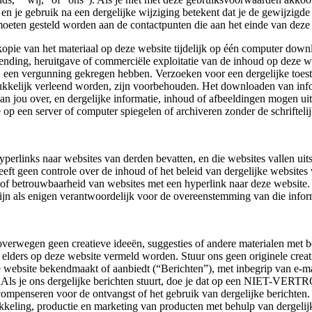
n, en je gebruik na een dergelijke wijziging betekent dat je de gewijz
moeten gesteld worden aan de contactpunten die aan het einde van de
opie van het materiaal op deze website tijdelijk op één computer downl
zending, heruitgave of commerciële exploitatie van de inhoud op deze w
ij een vergunning gekregen hebben. Verzoeken voor een dergelijke to
drukkelijk verleend worden, zijn voorbehouden. Het downloaden van inf
aan jou over, en dergelijke informatie, inhoud of afbeeldingen mogen 
e op een server of computer spiegelen of archiveren zonder de schrifte
yperlinks naar websites van derden bevatten, en die websites vallen ui
heeft geen controle over de inhoud of het beleid van dergelijke website
of betrouwbaarheid van websites met een hyperlink naar deze website.
zijn als enigen verantwoordelijk voor de overeenstemming van die infor
verwegen geen creatieve ideeën, suggesties of andere materialen met be
lders op deze website vermeld worden. Stuur ons geen originele creatie
 website bekendmaakt of aanbiedt (“Berichten”), met inbegrip van e-mai
s. Als je ons dergelijke berichten stuurt, doe je dat op een NIET-V
 compenseren voor de ontvangst of het gebruik van dergelijke berichten.
twikkeling, productie en marketing van producten met behulp van dergel