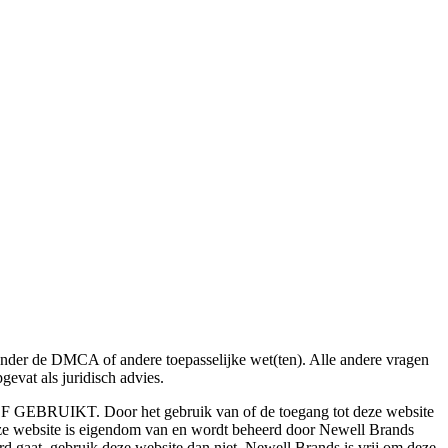
der de DMCA of andere toepasselijke wet(ten). Alle andere vragen
evat als juridisch advies.
Door het gebruik van of de toegang tot deze website
eze website is eigendom van en wordt beheerd door Newell Brands
rd gaat, gebruik deze website dan niet. Newell Brands is vrij om deze