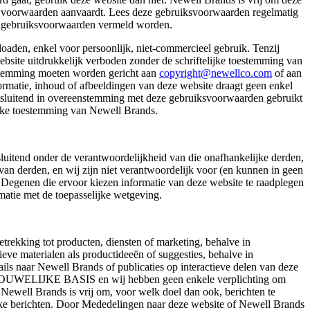
igde voorwaarden aanvaardt. Lees deze gebruiksvoorwaarden regelmatig
ze gebruiksvoorwaarden vermeld worden.
oaden, enkel voor persoonlijk, niet-commercieel gebruik. Tenzij
ebsite uitdrukkelijk verboden zonder de schriftelijke toestemming van
estemming moeten worden gericht aan
copyright@newellco.com
of aan
ormatie, inhoud of afbeeldingen van deze website draagt geen enkel
uitsluitend in overeenstemming met deze gebruiksvoorwaarden gebruikt
lijke toestemming van Newell Brands.
tsluitend onder de verantwoordelijkheid van die onafhankelijke derden,
s van derden, en wij zijn niet verantwoordelijk voor (en kunnen in geen
 Degenen die ervoor kiezen informatie van deze website te raadplegen
matie met de toepasselijke wetgeving.
trekking tot producten, diensten of marketing, behalve in
ve materialen als productideeën of suggesties, behalve in
ls naar Newell Brands of publicaties op interactieve delen van deze
ERTROUWELIJKE BASIS en wij hebben geen enkele verplichting om
 Newell Brands is vrij om, voor welk doel dan ook, berichten te
ijke berichten. Door Mededelingen naar deze website of Newell Brands