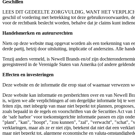
Geschillen
LEES DIT GEDEELTE ZORGVULDIG, WANT HET VERPLICH
geschil of vordering met betrekking tot deze gebruiksvoorwaarden, dez
voor de rechtbank beslecht worden, behalve dat je claims kunt indien
Handelsmerken en auteursrechten
Niets op deze website mag opgevat worden als een toekenning van een 
derde partij, hetzij door uitsluiting, implicatie of anderszins. Alle 
Tenzij anders vermeld, is Newell Brands en/of zijn dochterondernemin
geregistreerd in de Verenigde Staten van Amerika (of andere geldende j
Effecten en investeringen
Deze website en de informatie die erop staat of waarnaar verwezen w
Deze website kan informatie en persberichten over en van Newell Bra
is, wijzen we alle verplichtingen af om dergelijke informatie bij te we
feiten zijn, met inbegrip van maar niet beperkt tot plannen, prognoses
zoals bepaald in de regels en voorschriften van de Securities Act va
de ‘safe harbor’ voor toekomstgerichte informatie passen en zijn onde
"plant", "kan", "hoopt", "zou kunnen", "zal", "verwacht", "schat", "
verklaringen, maar als ze er niet zijn, betekent dat niet dat een verkl
maar niet beperkt tot, algemene economische en valuta-omstandigheden