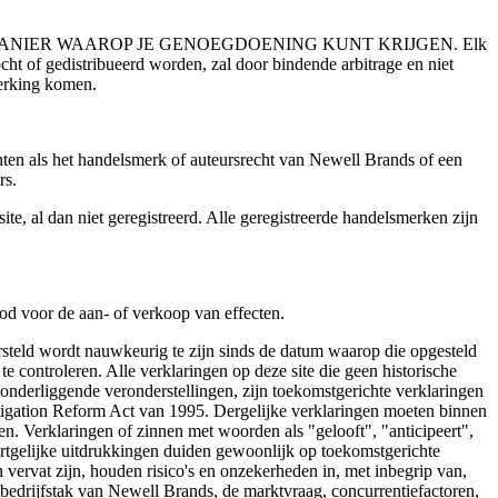
MANIER WAAROP JE GENOEGDOENING KUNT KRIJGEN. Elk
cht of gedistribueerd worden, zal door bindende arbitrage en niet
merking komen.
hten als het handelsmerk of auteursrecht van Newell Brands of een
rs.
, al dan niet geregistreerd. Alle geregistreerde handelsmerken zijn
od voor de aan- of verkoop van effecten.
rsteld wordt nauwkeurig te zijn sinds de datum waarop die opgesteld
te controleren. Alle verklaringen op deze site die geen historische
en onderliggende veronderstellingen, zijn toekomstgerichte verklaringen
Litigation Reform Act van 1995. Dergelijke verklaringen moeten binnen
en. Verklaringen of zinnen met woorden als "gelooft", "anticipeert",
ortgelijke uitdrukkingen duiden gewoonlijk op toekomstgerichte
in vervat zijn, houden risico's en onzekerheden in, met inbegrip van,
 bedrijfstak van Newell Brands, de marktvraag, concurrentiefactoren,